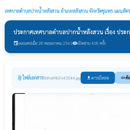
เทศบาลตำบลปากน้ำหลังสวน
อำเภอหลังสวน จังหวัดชุมพร
›
แผนอัตร
ประกาศเทศบาลตำบลปากน้ำหลังสวน เรื่อง ประกาศใ
เผยแพร่เมื่อ 28 พฤษภาคม 2561
เปิดอ่าน 418 ครั้ง
event
visibility
ไฟล์เอกสาร
attach_file
ดาวน์โหลด
คั
RdhsKNGFri43544.jpg
file_download
link