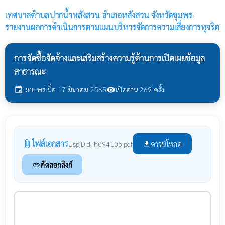
เทศบาลตำบลปากน้ำหลังสวน
อำเภอหลังสวน จังหวัดชุมพร
›
รายงานผลการดำเนินการตามแผนบริหารจัดการความเสี่ยงการทุจริต
การจัดซื้อจัดจ้างและเสริมสร้างความรู้ด้านการเปิดเผยข้อมูล
สาธารณะ
เผยแพร่เมื่อ 17 มีนาคม 2565
เปิดอ่าน 269 ครั้ง
event
visibility
ไฟล์เอกสาร
attach_file
ดาวน์โหลด
UspjDIdThu94105.pdf
file_download
คัดลอกลิงก์
link