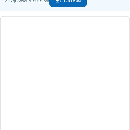
ดาวน์โหลด
ZU7gGWWFri15015.pdf
file_download