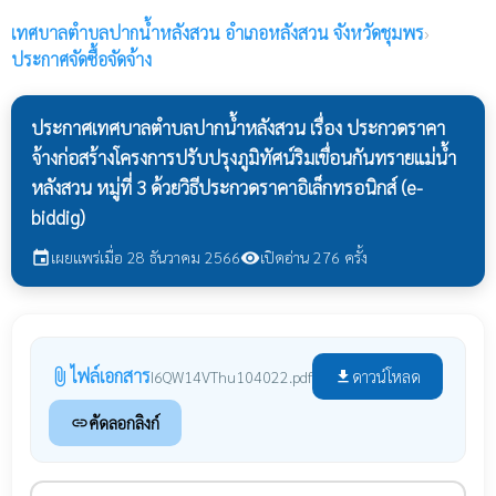
เทศบาลตำบลปากน้ำหลังสวน
อำเภอหลังสวน จังหวัดชุมพร
›
ประกาศจัดซื้อจัดจ้าง
ประกาศเทศบาลตำบลปากน้ำหลังสวน เรื่อง ประกวดราคา
จ้างก่อสร้างโครงการปรับปรุงภูมิทัศน์ริมเขื่อนกันทรายแม่น้ำ
หลังสวน หมู่ที่ 3 ด้วยวิธีประกวดราคาอิเล็กทรอนิกส์ (e-
biddig)
เผยแพร่เมื่อ 28 ธันวาคม 2566
เปิดอ่าน 276 ครั้ง
event
visibility
ไฟล์เอกสาร
attach_file
ดาวน์โหลด
I6QW14VThu104022.pdf
file_download
คัดลอกลิงก์
link