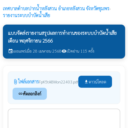
เทศบาลตำบลปากน้ำหลังสวน
อำเภอหลังสวน จังหวัดชุมพร
›
รายงานระบบบำบัดน้ำเสีย
แบบจัดส่งรายงานสรุปผลการทำงานของระบบบำบัดน้ำเสีย
เดือน พฤศจิกายน 2566
เผยแพร่เมื่อ 28 เมษายน 2568
เปิดอ่าน 115 ครั้ง
event
visibility
ไฟล์เอกสาร
attach_file
ดาวน์โหลด
FpK5tA8Mon22403.pdf
file_download
คัดลอกลิงก์
link