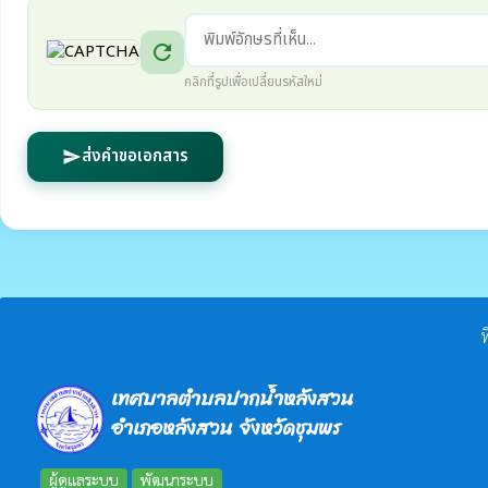
refresh
คลิกที่รูปเพื่อเปลี่ยนรหัสใหม่
ส่งคำขอเอกสาร
send
ท
เทศบาลตำบลปากน้ำหลังสวน
อำเภอหลังสวน จังหวัดชุมพร
ผู้ดูแลระบบ
พัฒนาระบบ