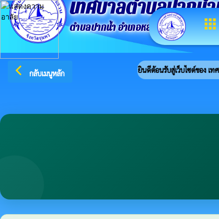
เทศบาลตำบลปากน้ำ
apps
ตำบลปากน้ำ อำเภอหลังสวน จังหวัดชุมพ
arrow_back_ios
ยินดีต้อนรับสู่เว็บไซต์ของ เ
กลับเมนูหลัก