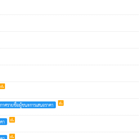
poll
poll
กาศรายชื่อผู้ชนะการเสนอราคา
poll
าคา
poll
าคา