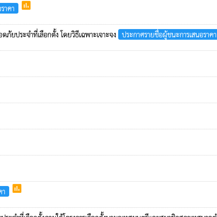
poll
อราคา
อดภัยประจำที่เลือกตั้ง โดยวิธีเฉพาะเจาะจง
ประกาศรายชื่อผู้ชนะการเสนอราคา
poll
คา