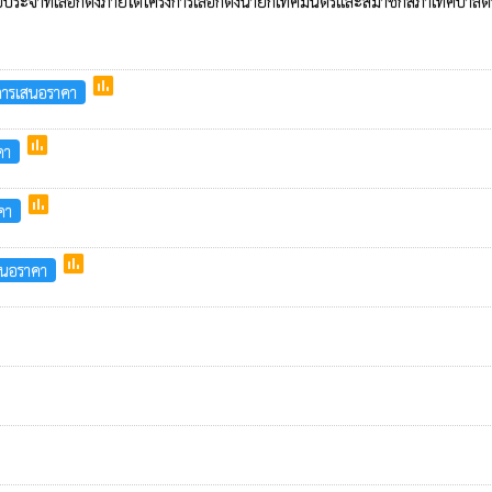
ดภัยประจำที่เลือกตั้งภายใต้โครงการเลือกตั้งนายกเทศมนตรีและสมาชิกสภาเทศบาล
poll
การเสนอราคา
poll
คา
poll
คา
poll
สนอราคา