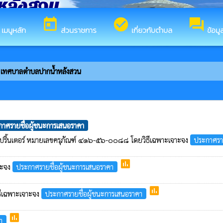
หลังสวน
today
check_circle
forum
ร
เมนูหลัก
ส่วนราชการ
เกี่ยวกับตำบล
ข้อมู
เทศบาลตำบลปากน้ำหลังสวน
าศรายชื่อผู้ชนะการเสนอราคา
รื่องปริ้นเตอร์ หมายเลขครุภัณฑ์ ๔๑๖-๕๖-๐๐๘๘ โดยวิธีเฉพาะเจาะจง
ประกาศรา
poll
จาะจง
ประกาศรายชื่อผู้ชนะการเสนอราคา
poll
ิธีเฉพาะเจาะจง
ประกาศรายชื่อผู้ชนะการเสนอราคา
poll
า